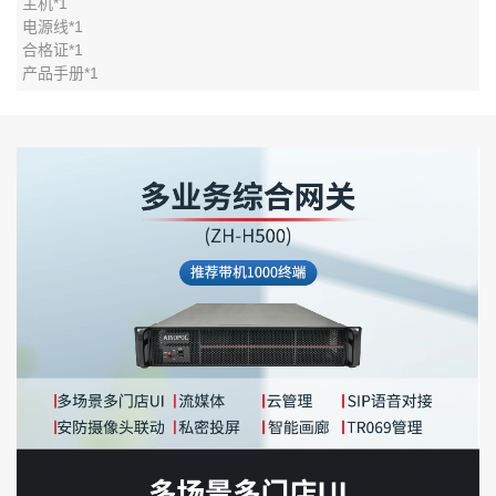
主机*1
电源线*1
合格证*1
产品手册*1