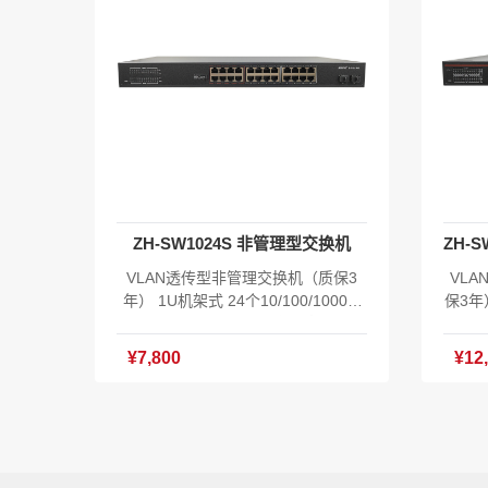
ZH-SW1024S 非管理型交换机
VLAN透传型非管理交换机（质保3
VL
年） 1U机架式 24个10/100/1000M
保3年）
网口 2个千兆SFP光口 交换容量52G
M P
bps 包转发率38.68Mpps MAC地址
换容量
¥7,800
¥12
表8K 功耗:≤40W 工作温度:-10℃～5
MAC
0℃ AC 100-240V 含XOS系统软件V
度:-1
1.0 主机*1 电源线*1 合格证*1 挂耳*1
S系统软