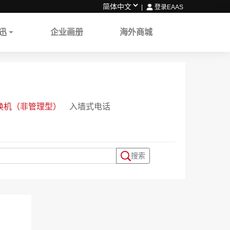
|
登录EAAS
迅
企业画册
海外商城
换机（非管理型）
入墙式电话
搜索