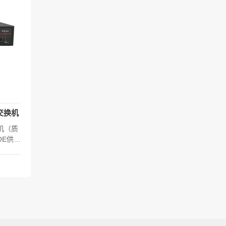
E交换机
机（质
POE供电
 不含挂
af/at
寸：22
℃～50℃
1.0 主