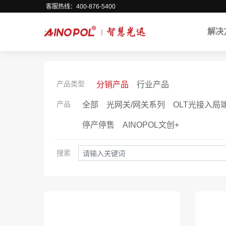
客服热线：400-876-5400
解决
产品类型
分销产品
行业产品
产品
全部
光网关/网关系列
OLT光接入局
停产停售
AINOPOL文创+
搜索