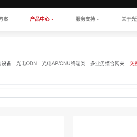
方案
产品中心
服务支持
关于光
端设备
光电ODN
光电AP/ONU终端类
多业务综合网关
交