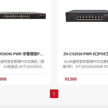
ZH-SW1024S-PWR 非管理型POE交换机
ZH-CS2010-PWR 8口PO
AN透传型非管理POE交换机（质
VLAN透传型非管理POE交换
 1U机架式 24个10/100/1000
保3年） 8个10/100/1000M 
OE供电网口 2个千兆SFP光口 交
网口 2个千兆SFP光口 桌面式
52Gbps 包转发率38.68Mpps
耳 背板带宽20Gbps IEEE 802.3
,000
¥3,500
地址表8K 功耗:≤400W 工作温
国际标准 功耗:≤120W 产品尺
0℃～50℃ AC 100-240V 含XO
0*161*44mm 工作温度:-10
件V1.0 主机*1 电源线*1 合格
AC110-240V 含XOS系统软件V
1
证*1 挂耳*1
机*1 电源线*1 合格证*1