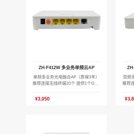
寸：119*85*28mm 工作环境：-40℃
线支持协议
~75℃；10%~85%无冷凝 储存环
GHz)、
境：-40℃~85℃；5%~95%无冷凝 P
z) 
OF供电: 56-48V DC电源：48V 1A
dBi 
含XOS系统软件V1.0 主机*1 使用手
Hz) 
册&合格证*1
2402
数量：
64 
mW功
Bm（
ZH-F412W 多业务单频云AP
ZH
推荐
深）：
单频多业务光电融合AP（质保3年）
双频
5℃ 
推荐连接无线终端20个 提供1个GPO
推荐连
度：
N/EPON自适应PON光口上行 1个GE
N/E
度：5
口（10/100/1000M自适应） 3个FE
口（1
¥3,050
¥3,
S云A
口（10/100自适应） 1个RJ11电话口
持自
支持自适应PON上行和以太网上行 无
准:IEE
线标准:IEEE802.11b/g/n 单频300Mb
ps,
ps,内置全向天线3dBi增益 支持漫游
游 发
发射功率:2.4G≤26dBm（400mW功
功率可
率可调） 本地DC供电12V 1A 功耗:≤
（35