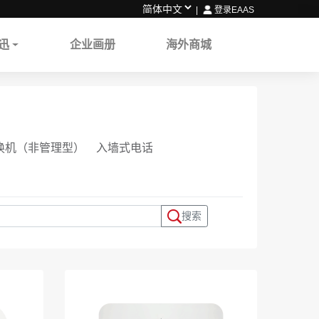
|
登录EAAS
迅
企业画册
海外商城
换机（非管理型）
入墙式电话
搜索