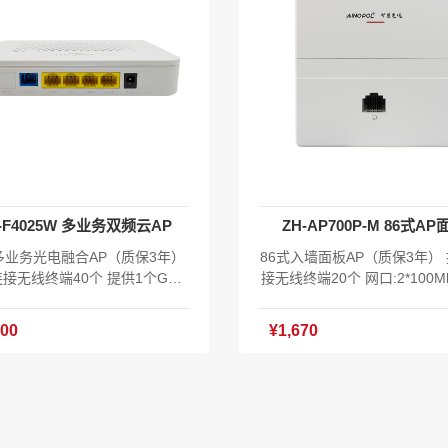
IEEE 802.11 b/g/n/ax(2.4
口 ：Hybrid SC/UPC光电
IEEE 802.11 a/n/ac/ax(5GH
指示灯：Power/PON和LOS
天线类型：内置天线 天线增益：5
灯/WLAN/GE1-GE2 无线支持
MIMO：2×2 MIMO (2.4GHz&5G
EE 802.11 b/g/n/ax、be 
空口速率：574 Mbps (2.4GHz)+
内置天线 天线增益：5dBi MI
 Mbps (5GHz) 射频最大 SSID
×2×2 MIMO (2.4GHz&5GHz
 4 射频最大用户数 单频最大：
大 SSID 数量： 4 发射功率:2.
个 发射功率:2.4G≤26dBm（400
dBm（400mW功率可调） 发
率可调） 发射功率:5.8G≤25d
5.8G≤25dBm（350mw功
350mw功率可调） 支持零漫游
支持零漫游 尺寸（高×宽×深）
-F4025W 多业务双频云AP
ZH-AP700P-M 86式AP
连接数:60终端 尺寸（高×宽×
m × 200mm × 200mm 工作
86*86*50 工作温度：-10℃~5
0℃~55℃ 存储温度：-40℃
多业务光电融合AP（质保3年）
86式入墙面板AP（质保3年）
存储温度：-40℃～70℃ 工作湿
工作湿度：10%～90%RH 不
接无线终端40个 提供1个GPO
接无线终端20个 网口:2*100Mb
10%～90%RH 不凝结 存储湿
储湿度：5%～95%RH 不凝结 
PON自适应PON光口上行 4个GE
*宽*高:86*86*32mm POE:支持
%～95%RH 不凝结 只支持EAA
云统一云管理，零开局 含XO
0/100/1000M自适应）LAN 支
af/802.3at 功耗:≤8W 复位键
800
¥1,670
C统一云管理，零开局 含XOS系
件V1.0 主机*1 安装底座*1 合
适应PON、以太网上行 无线标
藏式 无线标准:IEEE802.11a/b/g/n/ac
统软件V1.0
E802.11b/g/n/ac 双频1200Mb
无线速率：双频1200Mbps 
内置全向天线3dBi增益 支持零漫
游 天线规格：2*2dBi内置2.4G天线,1
射功率:2.4G≤26dBm（400mW
*1内置5.8G天线 发射功率:2.4G≤20d
调） 发射功率:5.8G≤25dBm
Bm（100mW功率可调） 发射
0mw功率可调） 本地DC供电12
G≤17dBm（50mW功率可调