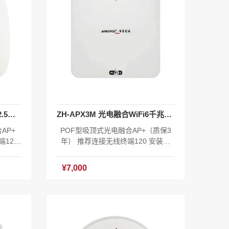
ZH-APX7M 光电融合WiFi7 2.5G吸顶
ZH-APX3M 光电融合WiFi6千兆吸顶
AP+
POF型吸顶式光电融合AP+（质保3
128
年） 推荐连接无线终端120 安装方
墙安装
式：室内吸顶、挂墙安装 网络侧：X
电） 用
PON或2.5G以太网上行（POF、PO
¥7,000
s自适应
E受电） 用户侧：1*2.5GE+1*GE+2.
E 80
4GHz&5GHz 3000M Wi-Fi6 本地DC
M Wi-
电源：DC 12V/2A Hybrid SC PoF供
ybrid
电：48-56V DC POE供电：802.3af
 静态功
(48V PoE) 静态功耗：6.5W 最大功
 光纤接
耗：18.5W 光纤接口 ：Hybrid SC/U