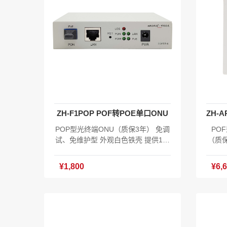
ZH-F1POP POF转POE单口ONU
POP型光终端ONU（质保3年） 免调
PO
试、免维护型 外观白色铁壳 提供1个
（质保
GPON/EPON自适应PON光口上行 供
86盒
电方式：POF供电、DC供电*** PS：
受电） 
¥1,800
¥6,
默认标配不含DC电源 1个GE口（10/
z 30
100/1000M自适应）POE网口** 上下
5A H
行速率： 1.25Gbps/2.5Gbps 1.25G
C, 0
bps/1.25Gbps 发射光功率：0.5-4dB
18.5
m 灵敏度：≥-28dBm 上下行波长：1
电混合
310nm/1490nm 功耗:≤30W 产品尺
OS合