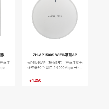
混合接口
PC光电混合接口 指示灯：Power/PO
合一指示
N和LOS合一指示灯/WLAN/GE1-GE
协议IE
2 无线支持协议IEEE 802.11 b/g/n/ax
天线类型：
(2.4GHz)、IEEE 802.11 a/n/ac/ax(5
MO：2
GHz) 天线类型：内置天线 天线增
) 射频最
益：5dBi MIMO：2×2 MIMO (2.4GH
4G≤26
z&5GHz) 空口速率：574 Mbps (2.4
射功率:
GHz)+2402 Mbps (5GHz) 射频最大
率可调）
SSID 数量： 4 发射功率:2.4G≤26dB
：38m
m（400mW功率可调） 发射功率:5.8
面板
ZH-AP1500S WIFI6吸顶AP
温度：-1
G≤25dBm（350mw功率可调） 支持
～70℃
零漫游 尺寸（高×宽×深）：34mm ×
 推荐连
wifi6吸顶AP（质保3年） 推荐连接无
凝结 存
190mm × 190mm 工作温度：-10℃~
ps 长
线终端60个 网口:2*1000Mbps 长*宽:
EAAS
55℃ 存储温度：-40℃～70℃ 工作湿
802.3
186mm×42.5mm POE:支持802.3af/
S系统软
度：10%～90%RH 不凝结 存储湿
,LED隐
802.3at 功耗:≤12W 复位键,LED 无线
¥4,250
格证*1
度：5%～95%RH 不凝结 只支持EAA
标准:IEEE802.11a/b/g/n/ac/ax 无线
S云AC统一云管理，零开局 含XOS系
支持零漫
速率：双频1500Mbps 支持零漫游 天
统软件V1.0 主机*1 安装底座*1 合格
线规格：2*4dBi内置2.4G天线,2*4dB
证*1
内置5.8G天线 发射功率:2.4G≤26dB
功率:5
m（200mW功率可调） 发射功率:5.8
） 工作
G≤25dBm（100mw功率可调） 工作