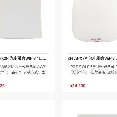
ZH-APX3P 光电融合WIFI6 4口千兆双频86面板
F型86入墙面板式光电融合AP+
POF型Wi-Fi7吸顶式光电融合
3年） 主机*1 安装方式：室内
（质保3年） 推荐连接无线终端
安装 网络侧：XPON上行（POF
个 安装方式：室内吸顶、挂
用户侧：4*GE+2.4GHz&5GH
网络侧：XPON上行（POF受
630
¥14,200
00M Wi-Fi6 适配器：DC 48V/0.
户侧：4个10/100/1000Mbp
ybrid SC PoF取电：48-56V D
以太网接口， 其中LAN1支持IEE
.5A 静态功耗：6.5W 最大功耗：
2.3af标准PoE对外供电， 3600
W 光纤接口 ：Hybrid SC/UPC光
Fi7 本地DC电源：DC 12V/2A H
接口 指示灯：Power/PON和L
SC PoF供电：48-56V DC
一指示灯/WLAN/GE1-GE4 无
耗：6.5W 最大功耗：18.5W