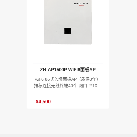
7W 工作温度：-10℃~55℃ 存储温
V 1.
度：-40℃～70℃ 工作湿度：10%～
~55
90%RH 不凝结 存储湿度：5%～95%
湿度：
RH 不凝结 只支持EAAS云AC统一云
度：5
管理，零开局 含XOS系统软件V1.0
S云A
主机*1 电源*1 合格证*1
统软件
ZH-AP1500P WIFI6面板AP
wifi6 86式入墙面板AP（质保3年）
推荐连接无线终端40个 网口:2*1000
Mbps 长*宽*高:86mm*86mm*38.3m
m(墙外部分高8mm) POE:支持802.3
¥4,500
af/802.3at 功耗:≤12W 复位键,LED隐
藏式 无线标准:IEEE802.11a/b/g/n/a
c/ax 无线速率：双频1500Mbps 支持
零漫游 天线规格：2*2dBi内置2.4G天
线,2*2dBi内置5.8G天线 发射功率:2.4