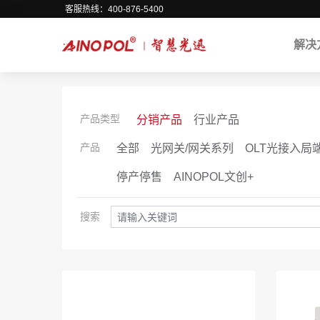
客服热线：400-876-5400
解决
产品类型
分销产品
行业产品
产品
全部
光网关/网关系列
OLT光接入局
停产停售
AINOPOL文创+
搜索