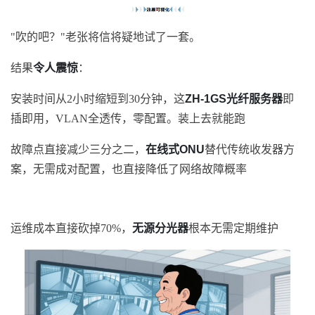
"吹的吧？"老张将信将疑地试了一套。
结果
令人震惊
：
安装时间从2小时缩短到30分钟，这
ZH-1GS光纤服务器
即
插即用，VLAN全透传，零配置。装上去就能跑
故障点直接减少三分之二，
在线式ONU
替代传统收发器方
案，无需成对配置，也直接降低了网络故障概率
运维成本直接砍掉70%，
无源分光器
根本无需定期维护