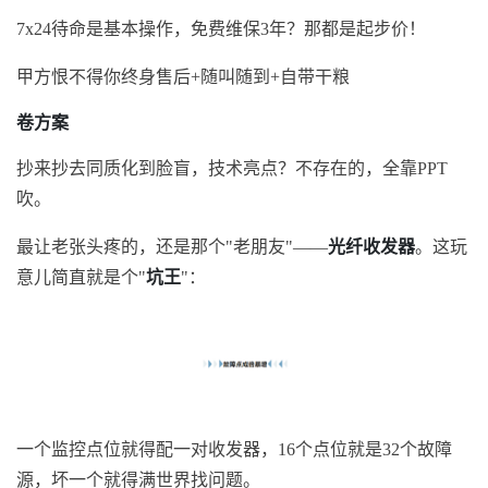
7x24待命是基本操作，免费维保3年？那都是起步价！
甲方恨不得你终身售后+随叫随到+自带干粮
卷方案
抄来抄去同质化到脸盲，技术亮点？不存在的，全靠PPT
吹。
最让老张头疼的，还是那个"老朋友"——
光纤收发器
。这玩
意儿简直就是个"
坑王
"：
一个监控点位就得配一对收发器，16个点位就是32个故障
源，坏一个就得满世界找问题。