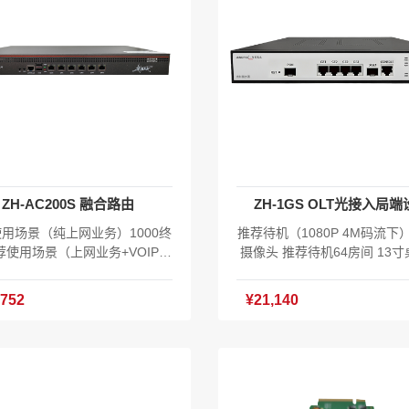
ZH-AC200S 融合路由
ZH-1GS OLT光接入局端
用场景（纯上网业务）1000终
推荐待机（1080P 4M码流下）
荐使用场景（上网业务+VOIP）
摄像头 推荐待机64房间 13
电话终端+800上网终端 推荐使用
单口GPON光纤服务器OLT（
上网业务+VOIP+流媒体）100
年） 交换容量：16Gbps 包
,752
¥21,140
19寸1U机架式融合路由 6*10/1
23.808Mpps 1个GPON用
000M电口 2*USB2.0接口 1*CO
C+模块） 1*10GE光口+4*G
E接口 内置电源 100-240V AC
行端口 1个console口 最大支
0Hz 功耗<30瓦 产品尺寸：430x
ONU接入 功耗:≤10W 外置电
x45mm 产品重量：3.05kg 工作
12V 1.5A 产品尺寸：270x16
-10℃～65℃ EAAS云统一云管
m 产品重量：1.5kg 工作温度: