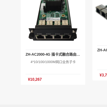
g 工作温度:-10℃～65℃ EAAS云统
5℃ 
一云管理 含TR069终端管理授权：2
端管
0个 含AC授权最大管理1024个光电A
理409
P 含SD-WAN授权 含IPv6授权 含XO
Pv6授
S系统软件V1.0 主机*1 电源线*1 挂耳
电源线
*1套 合格证*1 产品手册*1
ZH-AC2000-4G 插卡式融合路由业务子卡
4*10/100/1000M网口业务子卡
¥3,
¥10,267