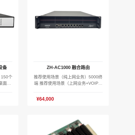
设备
ZH-AC1000 融合路由
150个
推荐使用场景（纯上网业务）5000终
寸桌面式
端 推荐使用场景（上网业务+VOIP）
质保3
1280电话终端+3000上网终端 19寸2
转发率：
U机架式万兆融合路由 6*10/100/100
¥64,000
户端口（含
0M电口 2*10GE光口 2*USB端口2.0
E网口上
1*CONSOLE接口 内置电源 100-240
持128个
V AC50/60Hz 功耗<100瓦 产品尺
源：DC
寸：500x430x90mm 产品重量：8.4
0x45m
kg 工作温度:-10℃～65℃ EAAS云统
-10℃
一云管理 含TR069终端管理授权：2