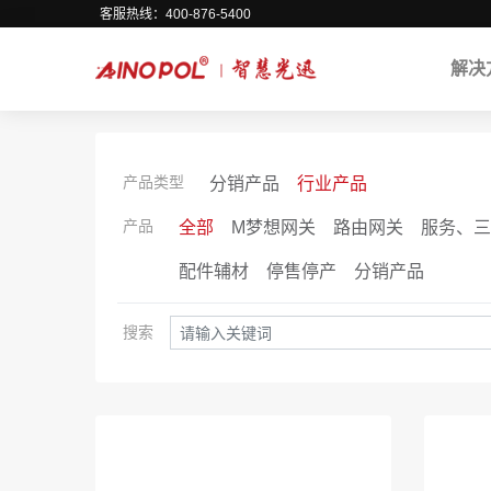
客服热线：400-876-5400
解决
产品类型
分销产品
行业产品
产品
全部
M梦想网关
路由网关
服务、三
配件辅材
停售停产
分销产品
搜索