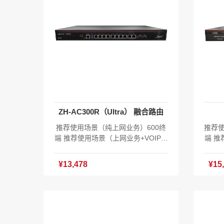
ZH-AC300R（Ultra） 融合路由
推荐使用场景（纯上网业务）600终
推荐使
端 推荐使用场景（上网业务+VOIP）
端 推
130电话终端+400上网终端 推荐使用
200
场景（上网业务+VOIP+流媒体）80
场景（
¥13,478
¥15
房间 19寸1U机架式融合路由 8*10/1
房间 
00/1000M电口 2*10/100/1000/2500
00/1
M电口 2*10GE SFP+光口 内置电源
NSOL
100-240V AC50/60Hz 功耗<30瓦 产
50/6
品尺寸：430x252x45mm 产品重
252
量：3.05kg 工作温度:-10℃～65℃ E
温度: