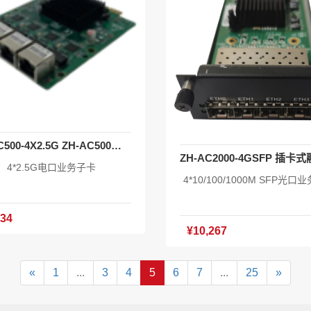
EAAS云统一云管理 含TR069终
理授权：20个 含AC授权最大管
6个光电AP 含SD-WAN授权 含I
权 含XOS系统软件V1.0 主机*1
*2 挂耳*1套 合格证*1 产品手
册*1
ZH-AC500-4X2.5G ZH-AC500（Ultra）专用业务子卡
4*2.5G电口业务子卡
4*10/100/1000M SFP光口
734
¥10,267
«
1
...
3
4
5
6
7
...
25
»