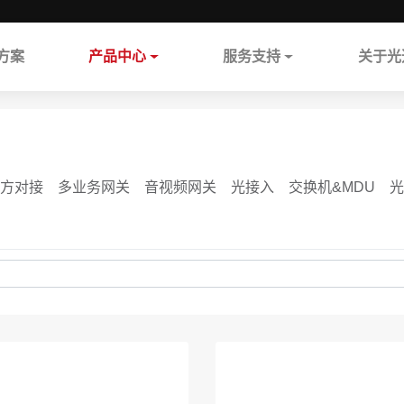
方案
产品中心
服务支持
关于光
方对接
多业务网关
音视频网关
光接入
交换机&MDU
光