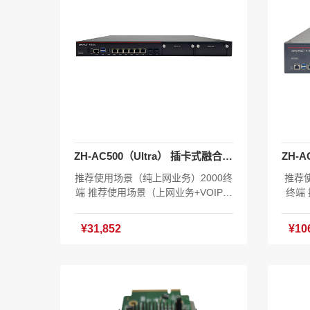
AAS云统一云管理 含TR069终端管理
理 含
授权：150个 含AC授权最大管理256
C授权
个光电AP 含SD-WAN授权 含IPv6授
WAN
权 含XOS系统软件V1.0 主机*1 电源
件V1.
线*1 挂耳*1套 合格证*1 产品手册*1
ZH-AC500（Ultra） 插卡式融合路由
推荐使用场景（纯上网业务）2000终
推荐使
端 推荐使用场景（上网业务+VOIP）
终端
1280电话终端+1500上网终端 推荐使
P）2
用场景（上网业务+VOIP+流媒体）2
寸2U
¥31,852
¥10
00房间 19寸1U机架插卡式万兆融合
100
路由 6*10/100/1000/2500M电口 2*1
槽位 
0GE光口 2个板卡扩展槽位 2*USB端
口 含
口2.0 1*CONSOLE接口 内置电源 10
W电源 
0-240V AC50/60Hz 功耗<50瓦 产品
200
尺寸：440*450*45mm 产品重量：6k
产品重