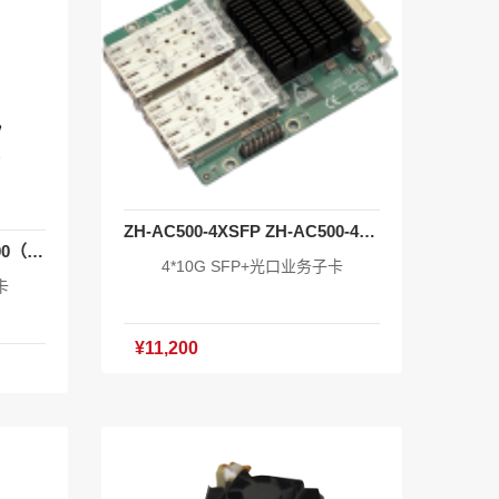
XOS系
0个 含AC授权最大管理1024个光电A
1 电源*
P 含SD-WAN授权 含IPv6授权 含XO
 产品手
S系统软件V1.0 主机*1 电源线*1 挂耳
*1套 合格证*1 产品手册*1
ZH-AC500-4XSFP ZH-AC500-4XSFP
ZH-AC500-2XSFP ZH-AC500（Ultra）专用业务子卡
4*10G SFP+光口业务子卡
卡
¥11,200