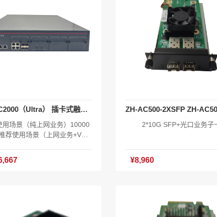
TR069终端管理授权：20个 含A
～75℃ EAAS云统一云管理 含
最大管理512个光电AP 含SD-
统软件V1.0 主机*1 C+光模块*
授权 含IPv6授权 含XOS系统软
1 19寸机柜挂耳*1套 合格证*1
0 主机*1 电源线*1 挂耳*1套 合
册*1
格证*1 产品手册*1
ZH-AC2000（Ultra） 插卡式融合路由
用场景（纯上网业务）10000
2*10G SFP+光口业务子
 推荐使用场景（上网业务+VOI
000电话终端+5000上网终端 19
机架插卡式万兆融合路由 2*10/
6,667
¥8,960
/1000/2500M电口 4个板卡扩展
2*USB端口2.0 1*CONSOLE接
XOS系统软件V1.0 内置2个350
100-240V AC50/60Hz 功耗<
瓦 产品尺寸：500x440x88mm
量：8kg 工作温度:-10℃～6