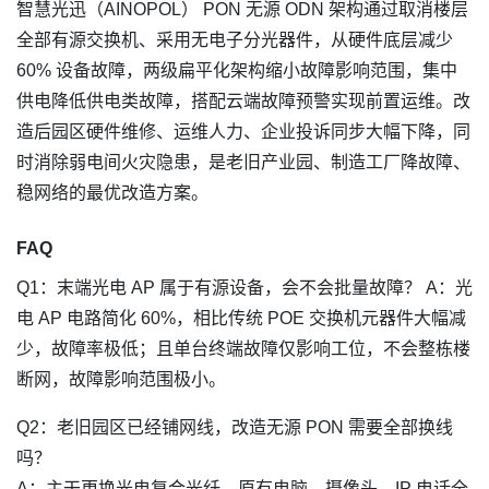
智慧光迅（AINOPOL） PON 无源 ODN 架构通过取消楼层
全部有源交换机、采用无电子分光器件，从硬件底层减少
60% 设备故障，两级扁平化架构缩小故障影响范围，集中
供电降低供电类故障，搭配云端故障预警实现前置运维。改
造后园区硬件维修、运维人力、企业投诉同步大幅下降，同
时消除弱电间火灾隐患，是老旧产业园、制造工厂降故障、
稳网络的最优改造方案。
FAQ
Q1：末端光电 AP 属于有源设备，会不会批量故障？ A：光
电 AP 电路简化 60%，相比传统 POE 交换机元器件大幅减
少，故障率极低；且单台终端故障仅影响工位，不会整栋楼
断网，故障影响范围极小。
Q2：老旧园区已经铺网线，改造无源 PON 需要全部换线
吗？
A：主干更换光电复合光纤，原有电脑、摄像头、IP 电话全