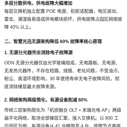
多层分散供电，供电故障大幅增加
每层交换机独立配置 POE 电源、机柜适配器，电压波动、
雷击、潮湿极易造成供电模块损坏，供电故障占园区网络故
障 40% 以上。
二、智慧光迅无源架构降低 60% 故障率核心原理
1. 无源分光器完全消除电子故障源
ODN 无源分光器仅由光学玻璃组成，无电路板、无电源、
无发热元器件，不存在短路、烧毁、老化问题，不受油污、
粉尘、高湿环境影响，30 年使用寿命无电子故障风险，彻
底消除楼层最大故障来源。
2. 网络架构两级简化，有源设备削减 80%
传统三层架构简化为「机房融合 OLT + 末端光电 AP」两级
扁平化网络，取消全部楼层汇聚、接入交换机。以 800 工
位园区为例，有源设备从 41 台精简至 4 台，故障节点直接