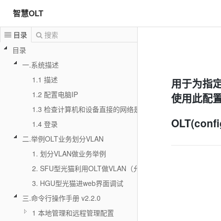
智慧OLT
目录
搜索
目录
一.系统描述
1.1 描述
用于为指定
1.2 配置电脑IP
使用此配
1.3 检查计算机和设备直接的网络是否连通
OLT(confi
1.4 登录
二.举例OLT业务划分VLAN
1. 划分VLAN做业务举例
2. SFU型光猫利用OLT做VLAN（允许透传多个VLAN）
3. HGU型光猫进web界面调试
三.命令行操作手册 v2.2.0
1 本地管理和远程管理配置