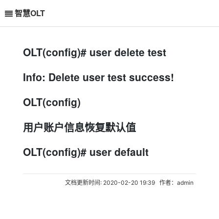
智慧OLT
OLT(config)# user delete test
Info: Delete user test success!
OLT(config)
用户账户信息恢复默认值
OLT(config)# user default
文档更新时间: 2020-02-20 19:39 作者：admin